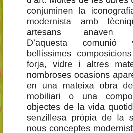
conjuminen la iconografi
modernista amb tècni
artesans anaven per
D’aquesta comunió v
bellíssimes composicion
forja, vidre i altres mat
nombroses ocasions apare
en una mateixa obra dec
mobiliari o una composi
objectes de la vida quoti
senzillesa pròpia de la s
nous conceptes moderniste