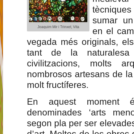
tècnique
sumar un 
Joaquim Mir i Trinxet, Vita
en el cam
vegada més originals, els
tant de la naturalesa
civilitzacions, molts ar
nombrosos artesans de la c
molt fructíferes.
En aquest moment é
denominades ‘arts meno
segon pla per ser elevades
d’art. Moltes de les obres 