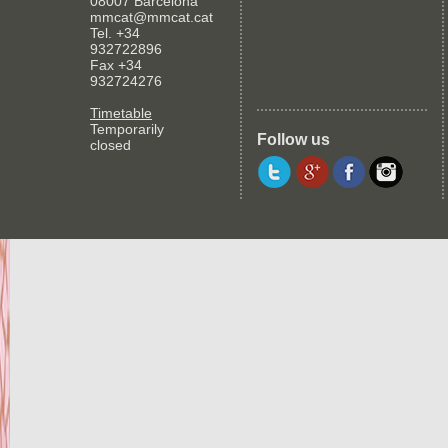
08007 Barcelona
mmcat@mmcat.cat
Tel. +34
932722896
Fax +34
932724276
Timetable
Temporarily
Follow us
closed