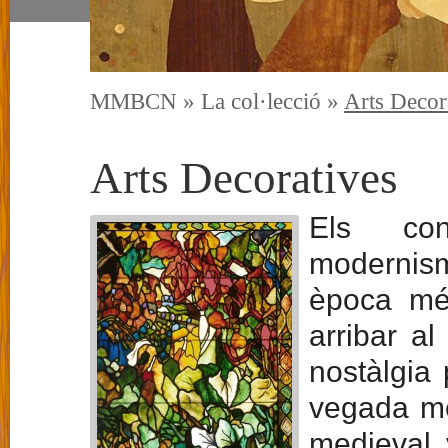
MMBCN
»
La col·lecció
»
Arts Decor
Arts Decoratives
Els conc
modernis
època més
arribar al
nostàlgia 
vegada mé
medieval 