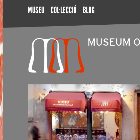
MUSEU
COL·LECCIÓ
BLOG
MUSEUM O