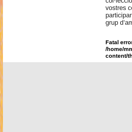
col·lecci
vostres c
participa
grup d’am
Fatal erro
/home/mm
content/