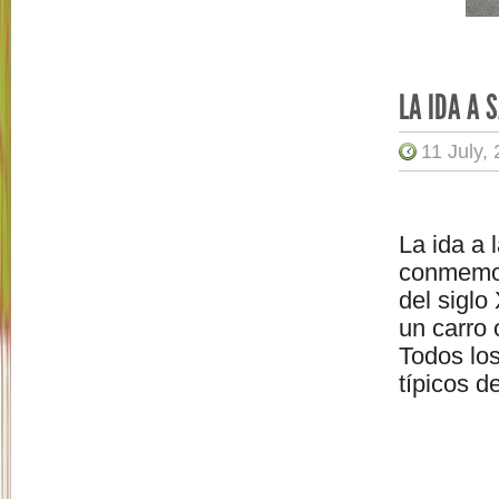
LA IDA A 
11 July,
La ida a 
conmemor
del siglo
un carro 
Todos los
típicos d