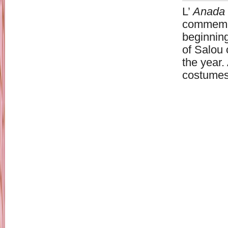
L’
Anada a
commemora
beginning
of Salou o
the year. 
costumes 