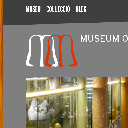
MUSEU
COL·LECCIÓ
BLOG
MUSEUM O