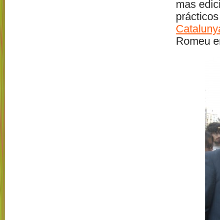
mas edic
prácticos
Catalun
Romeu en 