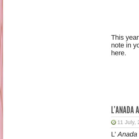
This year 
note in y
here.
L’ANADA A
11 July,
L’
Anada a