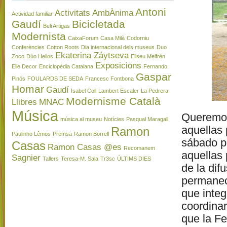
Antoni
Activitats
AmbÀnima
Actividad familiar
Gaudí
Bicicletada
Beli Artigas
Modernista
CaixaForum
Casa Milà
Codorniu
Conferències
Cotton Roots
Dia internacional dels museus
Duo
Ekaterina Záytseva
Zoco
Dúo Helios
Eliseu Meifrén
Exposicions
Elle Decor
Enciclopèdia Catalana
Fernando
Gaspar
Pinós
FOULARDS DE SEDA
Francesc Fontbona
Homar
Gaudí
Isabel Coll
Lambert Escaler
La Pedrera
Modernisme Català
Llibres
MNAC
Música
Queremos 
música al museu
Notícies
Pasqual Maragall
aquellas 
Ramon
Paulinho Lêmos
Premsa
Ramon Borrell
sábado p
Casas
Ramon Casas @es
Recomanem
aquellas
Sagnier
Tallers
Teresa-M. Sala
Tr3sc
ÚLTIMS DIES
de la dif
permanec
que inte
coordinar
que la F