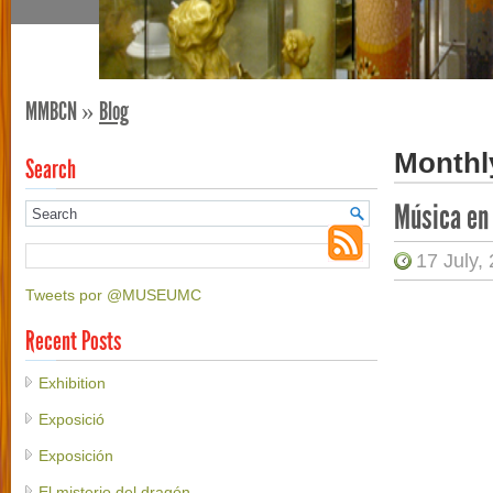
MMBCN
»
Blog
Monthl
Search
Música en
17 July,
Tweets por @MUSEUMC
Recent Posts
Exhibition
Exposició
Exposición
El misterio del dragón