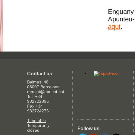
Enguany 
Apunteu-v
aquí
.
Contact us
Balmes, 48
08007 Barcelona
mmcat@mmcat.cat
Tel. +34
932722896
Fax +34
932724276
Timetable
Temporarily
Follow us
closed