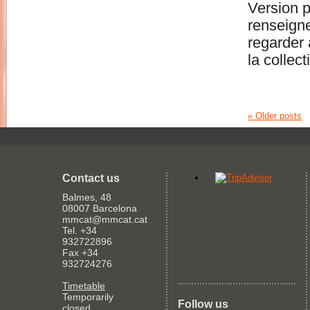
Version p
renseigne
regarder 
la collect
«
Older posts
Contact us
Balmes, 48
08007 Barcelona
mmcat@mmcat.cat
Tel. +34
932722896
Fax +34
932724276
Timetable
Temporarily
Follow us
closed