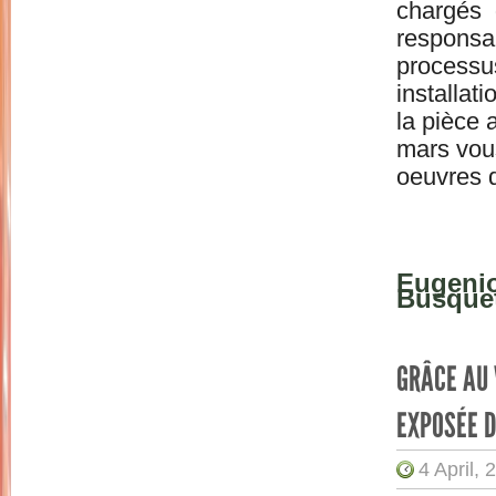
chargés 
responsab
processus
installat
la pièce 
mars vous
oeuvres d
Eugenio 
Busque
GRÂCE AU 
EXPOSÉE D
4 April, 