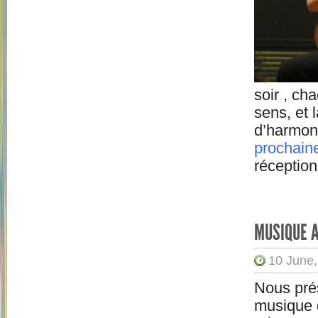
soir , c
sens, et 
d’harmoni
prochain
réceptio
MUSIQUE 
10 June,
Nous pré
musique 