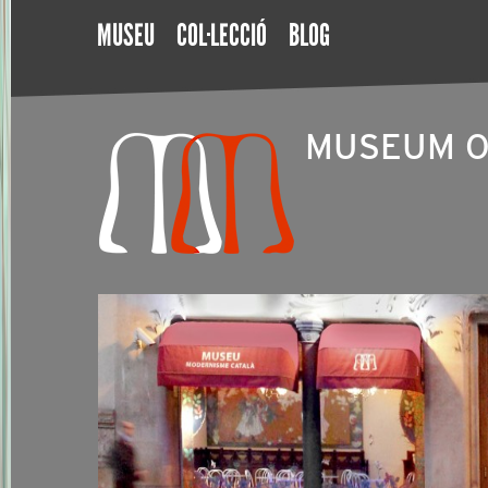
MUSEU
COL·LECCIÓ
BLOG
MUSEUM O