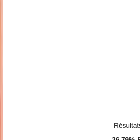
Résultats
26,79%
R