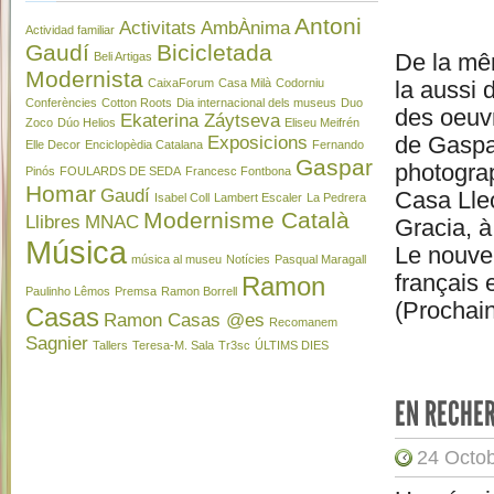
Antoni
Activitats
AmbÀnima
Actividad familiar
Gaudí
Bicicletada
De la mêm
Beli Artigas
Modernista
CaixaForum
Casa Milà
Codorniu
la aussi 
Conferències
Cotton Roots
Dia internacional dels museus
Duo
des oeuvr
Ekaterina Záytseva
Zoco
Dúo Helios
Eliseu Meifrén
de Gaspar
Exposicions
Elle Decor
Enciclopèdia Catalana
Fernando
Gaspar
photogra
Pinós
FOULARDS DE SEDA
Francesc Fontbona
Homar
Gaudí
Casa Lle
Isabel Coll
Lambert Escaler
La Pedrera
Modernisme Català
Llibres
MNAC
Gracia, à
Música
Le nouvel
música al museu
Notícies
Pasqual Maragall
français 
Ramon
Paulinho Lêmos
Premsa
Ramon Borrell
(Prochain
Casas
Ramon Casas @es
Recomanem
Sagnier
Tallers
Teresa-M. Sala
Tr3sc
ÚLTIMS DIES
EN RECHE
24 Octob