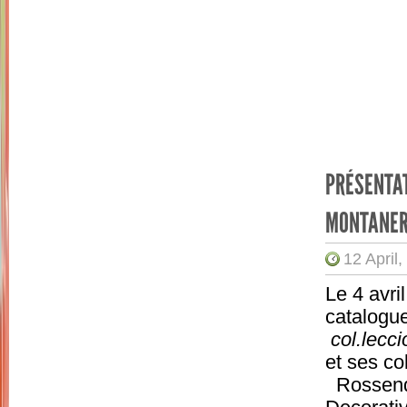
PRÉSENTAT
MONTANE
12 April
Le 4 avri
catalogue
col.lecci
et ses co
Rossend 