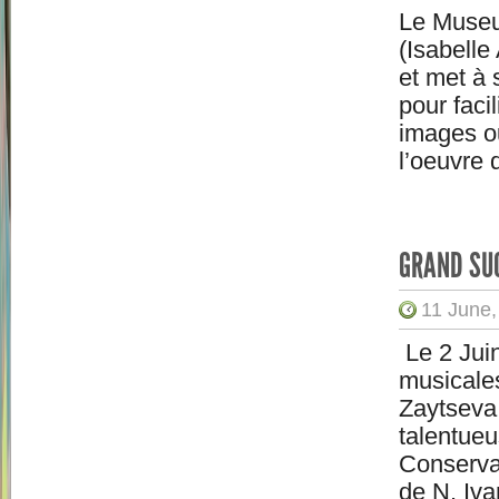
Le Museu
(Isabelle
et met à 
pour faci
images ou
l’oeuvre d
GRAND SUC
11 June,
Le 2 Jui
musicales
Zaytseva,
talentueu
Conservat
de N. Iva