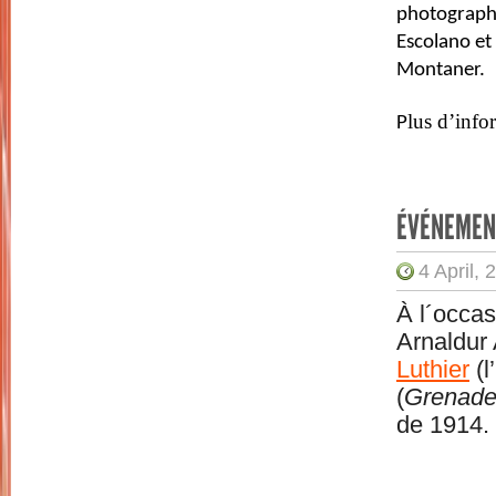
photographie
Escolano et
Montaner.
lus d’info
P
ÉVÉNEMEN
4 April, 
À l´occas
Arnaldur 
Luthier
(l
(
Grenad
de 1914.