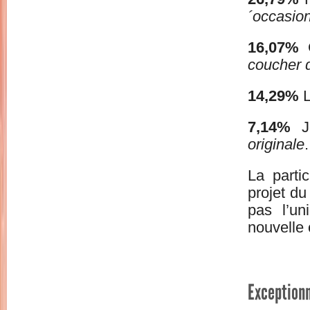
´occasion
16,07%
G
coucher 
14,29%
L
7,14%
J
originale
La parti
projet du
pas l’un
nouvelle 
Exceptionn