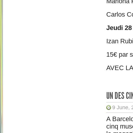
Mariona 
Carlos C
Jeudi 28 
Izan Rubi
15€ par 
AVEC L
UN DES CI
9 June, 
A Barcel
cinq musé