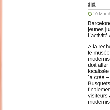
ans.
10 Marc
Barcelon
jeunes ju
l´activit
A la rech
le musée 
modernist
doit alle
localisée
´a créé 
Busquets,
finalement
visiteurs
modernis