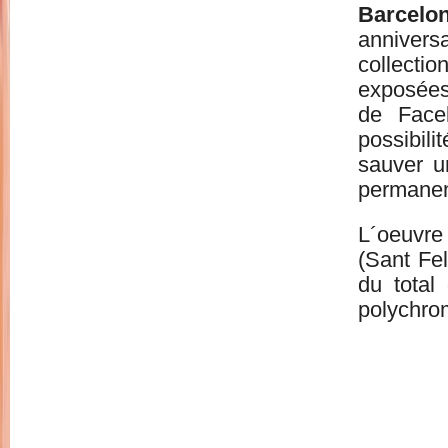
Barcel
anniver
collect
exposées
de Face
possibili
sauver u
permanen
L´oeuvre 
(Sant Fe
du total
polychro