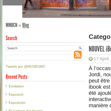
MMBCN
»
Blog
Catego
Search
NOUVEL iB
17 April
Tweets por @MUSEUMC
À l’occas
Jordi, no
Recent Posts
peut être
ibook est
Exhibition
été ajout
Exposició
interacti
Exposición
manière d
El misterio del dragón