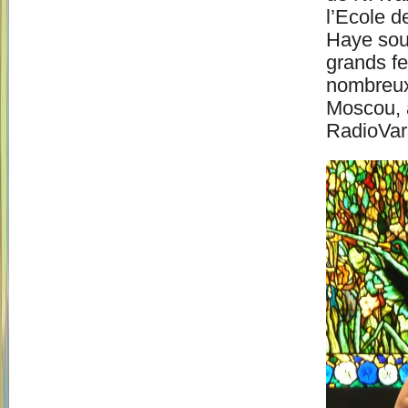
l’Ecole d
Haye sous
grands fe
nombreux 
Moscou, 
RadioVars