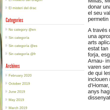
Millàs, M
donar una
El misteri del drac
el seu va
permetin 
Categories
A través 
No category @en
una aprox
Sin categoría
arts apli
Sin categoría @es
estat tan
forja, es
Sin categoría @fr
Arnau- in
Archives
varen ser
de qui le
February 2020
inclouen 
October 2019
d’Homar,
anys hagi
June 2019
dissenyat
May 2019
March 2019