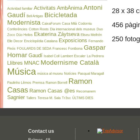
Antoni
Activitats
AmbÀnima
Actividad familiar
28 x 38 
Gaudí
Bicicletada
Beli Artigas
Modernista
456 pàgi
CaixaForum
Casa Milà
Codorniu
Conferències
Cotton Roots
Dia internacional dels museus
Duo
Ekaterina Záytseva
Zoco
Dúo Helios
Eliseu Meifrén
250 fotog
Exposicions
Elle Decor
Enciclopèdia Catalana
Fernando
Gaspar
Pinós
FOULARDS DE SEDA
Francesc Fontbona
Homar
Gaudí
Isabel Coll
Lambert Escaler
La Pedrera
Modernisme Català
Llibres
MNAC
Música
música al museu
Notícies
Pasqual Maragall
Ramon
Paulinho Lêmos
Premsa
Ramon Borrell
Casas
Ramon Casas @es
Recomanem
Sagnier
Tallers
Teresa-M. Sala
Tr3sc
ÚLTIMS DIES
Contact us
Balmes, 48