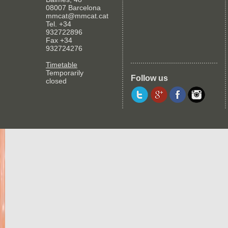
08007 Barcelona
mmcat@mmcat.cat
Tel. +34
932722896
Fax +34
932724276
Timetable
Temporarily
Follow us
closed