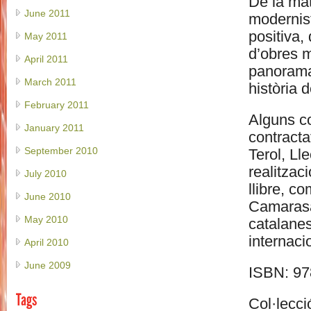
De la ma
June 2011
modernist
positiva,
May 2011
d’obres m
April 2011
panorama 
March 2011
història d
February 2011
Alguns co
January 2011
contracta
September 2010
Terol, Ll
realitzac
July 2010
llibre, c
June 2010
Camarasa
May 2010
catalanes
internaci
April 2010
June 2009
ISBN: 9
Tags
Col·lecc