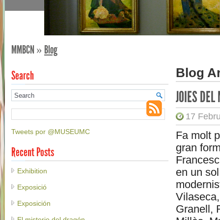
MMBCN
»
Blog
Blog A
Search
JOIES DEL
17 Febru
Tweets por @MUSEUMC
Fa molt p
gran for
Recent Posts
Francesc
en un sol
Exhibition
modernis
Exposició
Vilaseca,
Exposición
Granell, 
El misterio del dragón