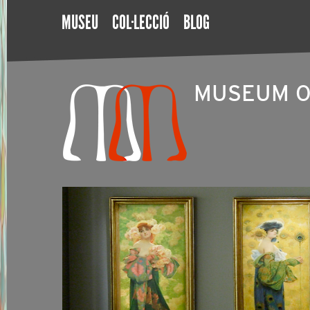
MUSEU
COL·LECCIÓ
BLOG
MUSEUM O