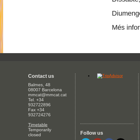
Diumenge
Més info
Contact us
Balmes, 48
08007 Barcelona
mmcat@mmcat.cat
Tel. +34
932722896
Fax +34
932724276
Timetable
Temporarily
Follow us
closed