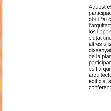
Aquest és
participac
obrir “al
l’arquite
los l’opor
ciutat ti
altres ul
dissenyat
de la pla
participa
és l’arqu
arquitect
edificis, 
conferènc