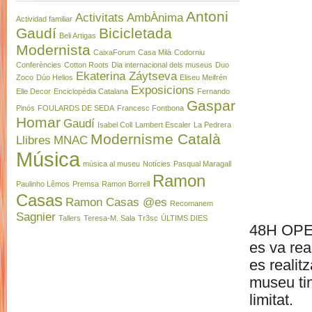
Antoni
Activitats
AmbÀnima
Actividad familiar
Gaudí
Bicicletada
Beli Artigas
Modernista
CaixaForum
Casa Milà
Codorniu
Conferències
Cotton Roots
Dia internacional dels museus
Duo
Ekaterina Záytseva
Zoco
Dúo Helios
Eliseu Meifrén
Exposicions
Elle Decor
Enciclopèdia Catalana
Fernando
Gaspar
Pinós
FOULARDS DE SEDA
Francesc Fontbona
Homar
Gaudí
Isabel Coll
Lambert Escaler
La Pedrera
Modernisme Català
Llibres
MNAC
Música
música al museu
Notícies
Pasqual Maragall
Ramon
Paulinho Lêmos
Premsa
Ramon Borrell
Casas
Ramon Casas @es
Recomanem
Sagnier
Tallers
Teresa-M. Sala
Tr3sc
ÚLTIMS DIES
48H OPEN
es va rea
es realit
museu ti
limitat.