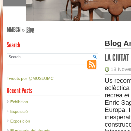
MMBCN
»
Blog
Blog A
Search
LA CIUTAT
18 Nove
Tweets por @MUSEUMC
Us recoma
eclèctic
Recent Posts
recrea
el
Enric Sag
Exhibition
Europa. I
Exposició
inesperat
Exposición
construcc
El misterio del dragón